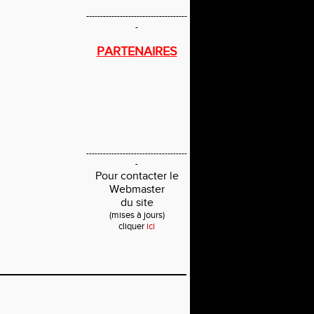
------------------------------------
-
PARTENAIRES
------------------------------------
-
Pour contacter le
Webmaster
du site
(mises à jours)
cliquer
ici