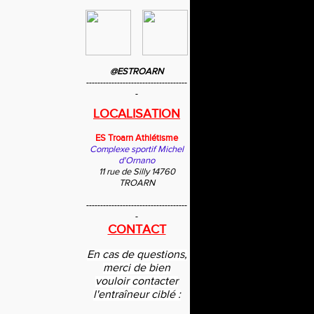
@ESTROARN
------------------------------------
-
LOCALISATION
ES Troarn Athlétisme
Complexe sportif Michel
d'Ornano
11 rue de Silly 14760
TROARN
------------------------------------
-
CONTACT
En cas de questions,
merci de bien
vouloir contacter
l'entraîneur ciblé :