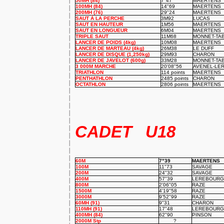
50MH (84)
7"47
MAERTENS
100MH (84)
14"69
MAERTENS
200MH (76)
29"24
MAERTENS
SAUT À LA PERCHE
3M92
LUCAS
SAUT EN HAUTEUR
1M56
MAERTENS
SAUT EN LONGUEUR
6M04
MAERTENS
TRIPLE SAUT
11M68
MONNET-TA
LANCER DE POIDS (4kg)
10M08
MAERTENS
LANCER DE MARTEAU (4kg)
26M38
LE DUFF
LANCER DE DISQUE (1,250kg)
29M93
CHARON
LANCER DE JAVELOT (600g)
33M28
MONNET-TA
3 000M MARCHE
20'08"56
AVENEL-LE
TRIATHLON
114 points
MAERTENS
PENTHATHLON
2485 points
CHARON
OCTATHLON
2806 points
MAERTENS
CADET U18
60M
7"39
MAERTENS
100M
11"73
SAVAGE
200M
24"32
SAVAGE
400M
57"39
LEREBOURG
800M
2'06"05
RAZE
1500M
4'19"58
RAZE
3000M
9'52"99
RAZE
60MH (91)
9"31
CHARON
110MH (91)
17"48
LEREBOURG
400MH (84)
62"90
PINSON
2000M Stp
?