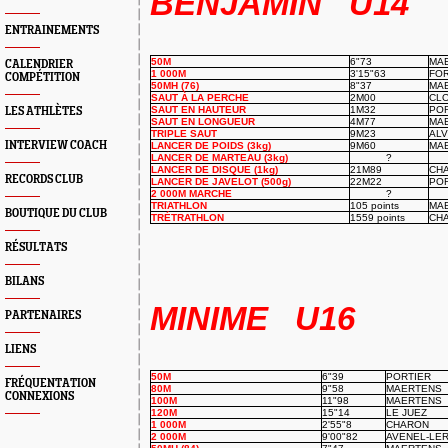
BENJAMIN U14
ENTRAINEMENTS
50M
6"73
MA
CALENDRIER
1 000M
3'15"63
FOR
COMPÉTITION
50MH (76)
8"37
MA
SAUT À LA PERCHE
2M00
CL
SAUT EN HAUTEUR
1M32
PO
LES ATHLÈTES
SAUT EN LONGUEUR
4M77
MA
TRIPLE SAUT
9M23
AL
INTERVIEW COACH
LANCER DE POIDS (3kg)
9M60
MA
LANCER DE MARTEAU (3kg)
?
LANCER DE DISQUE (1kg)
21M89
CH
RECORDS CLUB
LANCER DE JAVELOT (500g)
22M22
PO
2 000M MARCHE
?
TRIATHLON
105 points
MA
BOUTIQUE DU CLUB
TRÉTRATHLON
1559 points
CH
RÉSULTATS
BILANS
MINIME U16
PARTENAIRES
LIENS
50M
6"39
PORTIER
FRÉQUENTATION
80M
9"58
MAERTENS
CONNEXIONS
100M
11"98
MAERTENS
120M
15"14
LE JUEZ
1 000M
2'55"8
CHARON
2 000M
9'00"82
AVENEL-LE