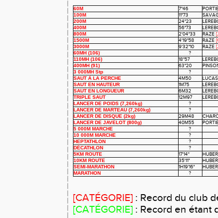
60M
7"46
PORTI
100M
11"73
SAVA
200M
24"23
LERE
400M
56"73
LERE
800M
2'04"33
RAZE
[
1500M
4'19"58
RAZE
3000M
9'32"10
RAZE
[
60MH (106)
?
110MH (106)
18"57
LERE
400MH (91)
63"20
PINS
3 000MH Stp
?
SAUT À LA PERCHE
4M50
LUCA
SAUT EN HAUTEUR
1M75
LERE
SAUT EN LONGUEUR
6M32
LEREB
TRIPLE SAUT
12M97
LEREB
LANCER DE POIDS (7,260kg)
?
LANCER DE MARTEAU (7,260kg)
?
LANCER DE DISQUE (2kg)
29M48
CHAR
LANCER DE JAVELOT (800g)
40M55
PORTI
5 000M MARCHE
?
10 000M MARCHE
?
HEPTATHLON
?
DÉCATHLON
?
5KM ROUTE
17'14"
HUBER
10KM ROUTE
35'11"
HUBER
SEMI-MARATHON
1H19'16"
HUBER
MARATHON
?
[CATÉGORIE]
: Record du club d
[CATÉGORIE]
: Record en étant 