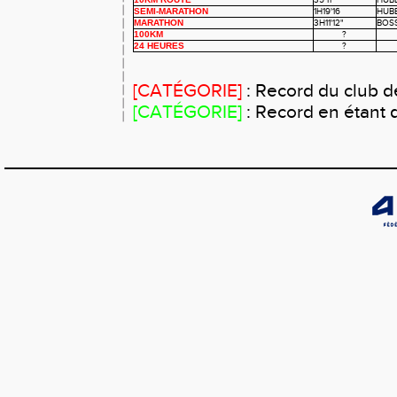
35'11"
HUB
SEMI-MARATHON
1H19'16
HUB
MARATHON
3H11'12"
BOS
100KM
?
24 HEURES
?
[CATÉGORIE]
: Record du club d
[CATÉGORIE]
: Record en étant 