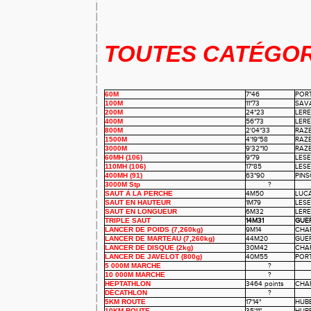
TOUTES CATÉGOR
60M
7"46
POR
100M
11"73
SAV
200M
24"23
LER
400M
56"73
LER
800M
2'04"33
RAZ
1500M
4'19"58
RAZ
3000M
9'32"10
RAZ
60MH (106)
9"79
LES
110MH (106)
17"85
LES
400MH (91)
63"90
PIN
3000M Stp
?
SAUT À LA PERCHE
4M50
LUC
SAUT EN HAUTEUR
1M79
LES
SAUT EN LONGUEUR
6M32
LER
TRIPLE SAUT
14M31
GUE
LANCER DE POIDS (7,260kg)
9M14
CHA
LANCER DE MARTEAU (7,260kg)
44M20
GUE
LANCER DE DISQUE (2kg)
30M42
CHA
LANCER DE JAVELOT (800g)
40M55
POR
5 000M MARCHE
?
10 000M MARCHE
?
HEPTATHLON
3464 points
CHA
DÉCATHLON
?
5KM ROUTE
17'14"
HUB
10KM ROUTE