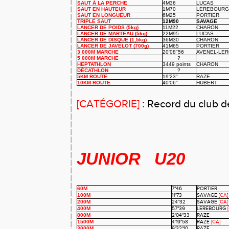
SAUT À LA PERCHE
4M36
LUCAS
SAUT EN HAUTEUR
1M70
LEREBOURG
SAUT EN LONGUEUR
6M25
PORTIER
TRIPLE SAUT
12M90
SAVAGE
LANCER DE POIDS (5kg)
11M22
CHARON
LANCER DE MARTEAU (5kg)
22M95
LUCAS
LANCER DE DISQUE (1,5kg)
36M30
CHARON
LANCER DE JAVELOT (700g)
41M65
PORTIER
3 000M MARCHE
20'08"56
AVENEL-LE
5 000M MARCHE
?
HEPTATHLON
3449 points
CHARON
DÉCATHLON
?
5KM ROUTE
19'23"
RAZE
10KM ROUTE
40'06"
HUBERT
[CATÉGORIE]
: Record du club d
JUNIOR U20
60M
7"46
PORTIER
100M
11"73
SAVAGE
[CA]
200M
24"32
SAVAGE
[CA]
400M
57"39
LEREBOURG
800M
2'04"33
RAZE
1500M
4'19"58
RAZE
[CA]
3000M
9'32"10
RAZE