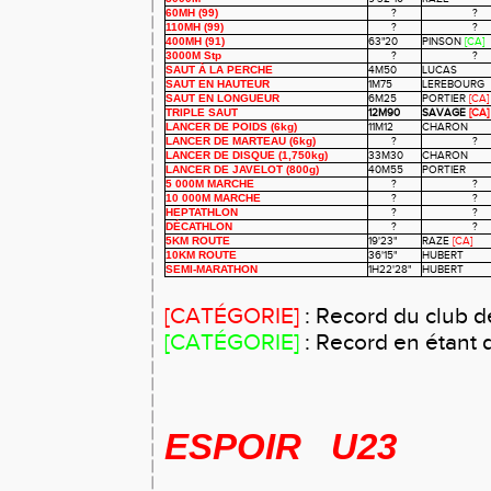
60MH (99)
?
?
110MH (99)
?
?
400MH (91)
63"20
PINSON
[CA]
3000M Stp
?
?
SAUT À LA PERCHE
4M50
LUCAS
SAUT EN HAUTEUR
1M75
LEREBOURG
SAUT EN LONGUEUR
6M25
PORTIER
[CA]
TRIPLE SAUT
12M90
SAVAGE
[CA]
LANCER DE POIDS (6kg)
11M12
CHARON
LANCER DE MARTEAU (6kg)
?
?
LANCER DE DISQUE (1,750kg)
33M30
CHARON
LANCER DE JAVELOT (800g)
40M55
PORTIER
5 000M MARCHE
?
?
10 000M MARCHE
?
?
HEPTATHLON
?
?
DÉCATHLON
?
?
5KM ROUTE
19'23"
RAZE
[CA]
10KM ROUTE
36'15"
HUBERT
SEMI-MARATHON
1H22'28"
HUBERT
[CATÉGORIE]
: Record du club d
[CATÉGORIE]
: Record en étant 
ESPOIR U23