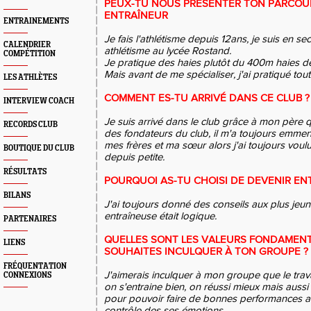
PEUX-TU NOUS PRÉSENTER TON PARCOUR
ENTRAÎNEUR
ENTRAINEMENTS
Je fais l'athlétisme depuis 12ans, je suis en se
CALENDRIER
athlétisme au lycée Rostand.
COMPÉTITION
Je pratique des haies plutôt du 400m haies de
Mais avant de me spécialiser, j'ai pratiqué tou
LES ATHLÈTES
COMMENT ES-TU ARRIVÉ DANS CE CLUB ?
INTERVIEW COACH
Je suis arrivé dans le club grâce à mon père qu
RECORDS CLUB
des fondateurs du club, il m'a toujours emmen
mes frères et ma sœur alors j'ai toujours voulu 
BOUTIQUE DU CLUB
depuis petite.
RÉSULTATS
POURQUOI AS-TU CHOISI DE DEVENIR EN
BILANS
J'ai toujours donné des conseils aux plus jeun
entraîneuse était logique.
PARTENAIRES
QUELLES SONT LES VALEURS FONDAMEN
LIENS
SOUHAITES INCULQUER À TON GROUPE ?
FRÉQUENTATION
J'aimerais inculquer à mon groupe que le trav
CONNEXIONS
on s'entraine bien, on réussi mieux mais aussi qu
pour pouvoir faire de bonnes performances ai
contrôle des ses émotions.