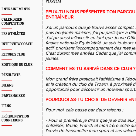
l'USOM
.
ENTRAINEMENTS
PEUX-TU NOUS PRÉSENTER TON PARCOUR
ENTRAÎNEUR
CALENDRIER
COMPÉTITION
J'ai un parcours que je trouve assez complet. 
puis benjamin-minimes, j'ai pu participer à dif
LES ATHLÈTES
J'ai pu aussi m'investir en tant que Jeune Offic
finales nationale Equip'athlé. Je suis toujours
INTERVIEW COACH
actif, priorisant l'accompagnement des mes je
C'est durant mes années Cadet que j'ai comme
RECORDS CLUB
jeunes.
BOUTIQUE DU CLUB
COMMENT ES-TU ARRIVÉ DANS CE CLUB ?
RÉSULTATS
Mon grand frère pratiquait l'athlétisme à l'ép
et la création du club de Troarn, à proximité 
BILANS
opportunité pour découvrir un nouveau sport.
PARTENAIRES
POURQUOI AS-TU CHOISI DE DEVENIR EN
LIENS
Pour moi, cela passe par deux raisons :
FRÉQUENTATION
- Pour la première, je dirais que je le dois au
CONNEXIONS
entraînés, Bruno, Franck et mon frère entre au
l'envie de transmettre mon sport et ses valeur