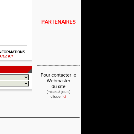
------------------------------------
-
PARTENAIRES
INFORMATIONS
UEZ ICI
------------------------------------
-
Pour contacter le
Webmaster
du site
(mises à jours)
cliquer
ici