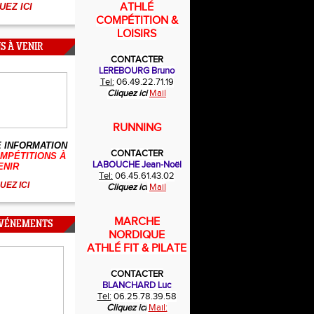
ATHLÉ
UEZ ICI
COMPÉTITION &
LOISIRS
S À VENIR
CONTACTER
LEREBOURG Bruno
Tel:
06.49.22.71.19
Cliquez ici
Mail
RUNNING
 INFORMATION
CONTACTER
MPÉTITIONS À
LABOUCHE Jean-Noël
ENIR
Tel:
06.45.61.43.02
UEZ ICI
Cliquez ici
Mail
MARCHE
ÉVÉNEMENTS
NORDIQUE
ATHLÉ FIT & PILATE
CONTACTER
BLANCHARD Luc
Tel:
06.25.78.39.58
Cliquez ici
Mail: