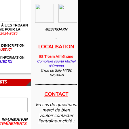
 À L'ES TROARN
@ESTROARN
ME POUR LA
2024-2025
------------------------------------
-
 D'INSCRIPTION
LOCALISATION
UEZ ICI
ES Troarn Athlétisme
D'INFORMATION
Complexe sportif Michel
UEZ ICI
d'Ornano
11 rue de Silly 14760
TROARN
NTS
------------------------------------
-
CONTACT
En cas de questions,
merci de bien
vouloir contacter
 INFORMATION
l'entraîneur ciblé :
TRAÎNEMENTS