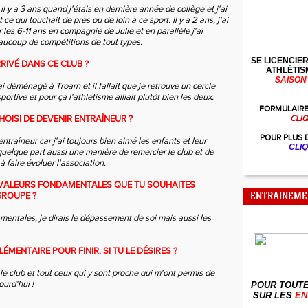
il y a 3 ans quand j'étais en dernière année de collège et j'ai
 ce qui touchait de près ou de loin à ce sport. Il y a 2 ans, j'ai
es 6-11 ans en compagnie de Julie et en parallèle j'ai
ucoup de compétitions de tout types.
SE LICENCIER
RIVÉ DANS CE CLUB ?
ATHLÉTIS
SAISON 
ai déménagé à Troarn et il fallait que je retrouve un cercle
sportive et pour ça l'athlétisme alliait plutôt bien les deux.
FORMULAIRE
OISI DE DEVENIR ENTRAÎNEUR ?
CLIQ
POUR PLUS 
entraîneur car j'ai toujours bien aimé les enfants et leur
CLIQ
uelque part aussi une manière de remercier le club et de
à faire évoluer l'association.
 VALEURS FONDAMENTALES QUE TU SOUHAITES
GROUPE ?
ENTRAINEME
ntales, je dirais le dépassement de soi mais aussi les
ÉMENTAIRE POUR FINIR, SI TU LE DÉSIRES ?
le club et tout ceux qui y sont proche qui m'ont permis de
ourd'hui !
POUR TOUTE
SUR LES
EN