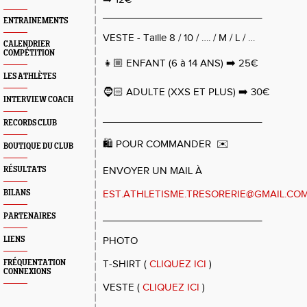
_____________________________
ENTRAINEMENTS
VESTE - Taille 8 / 10 / …. / M / L / …
CALENDRIER
COMPÉTITION
👧🏼 ENFANT (6 à 14 ANS) ➡️ 25€
LES ATHLÈTES
🧔🏻 ADULTE (XXS ET PLUS) ➡️ 30€
INTERVIEW COACH
_____________________________
RECORDS CLUB
🛍️ POUR COMMANDER ✉️
BOUTIQUE DU CLUB
RÉSULTATS
ENVOYER UN MAIL À
BILANS
EST.ATHLETISME.TRESORERIE@GMAIL.CO
PARTENAIRES
_____________________________
LIENS
PHOTO
FRÉQUENTATION
T-SHIRT (
CLIQUEZ ICI
)
CONNEXIONS
VESTE (
CLIQUEZ ICI
)