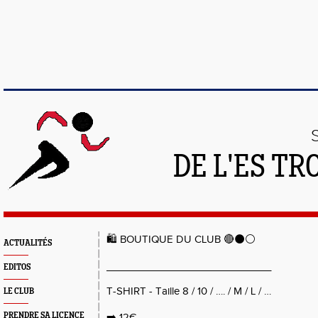
DE L'ES T
🛍️ BOUTIQUE DU CLUB 🔴⚫️⚪️
ACTUALITÉS
_____________________________
EDITOS
T-SHIRT - Taille 8 / 10 / …. / M / L / …
LE CLUB
PRENDRE SA LICENCE
➡️ 12€