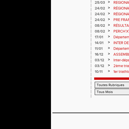
>
25/03
REGIONA
>
24/02
RÉGIONA
>
24/02
RÉGIONA
>
24/02
PRE FRA
>
08/02
RÉSULTA
>
08/02
PERCH’
>
17/01
Départem
>
14/01
INTER D
>
11/01
Départem
>
16/12
ASSEMBL
>
03/12
Inter-dé
>
03/12
2ème tria
>
10/11
1er triath