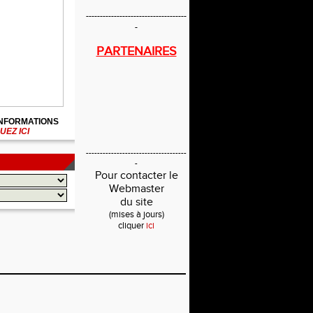
------------------------------------
-
PARTENAIRES
INFORMATIONS
UEZ ICI
------------------------------------
-
Pour contacter le
Webmaster
du site
(mises à jours)
cliquer
ici