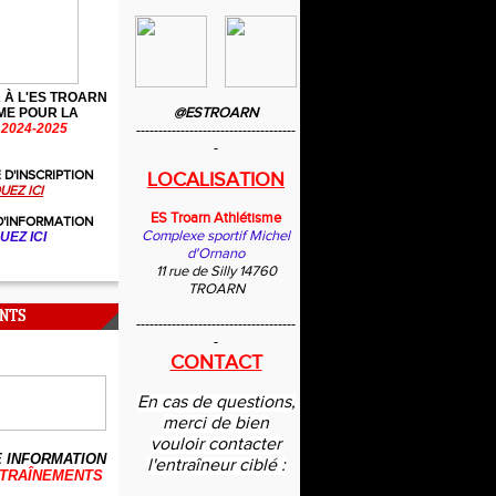
 À L'ES TROARN
@ESTROARN
ME POUR LA
2024-2025
------------------------------------
-
 D'INSCRIPTION
LOCALISATION
UEZ ICI
ES Troarn Athlétisme
D'INFORMATION
Complexe sportif Michel
UEZ ICI
d'Ornano
11 rue de Silly 14760
TROARN
NTS
------------------------------------
-
CONTACT
En cas de questions,
merci de bien
vouloir contacter
 INFORMATION
l'entraîneur ciblé :
TRAÎNEMENTS