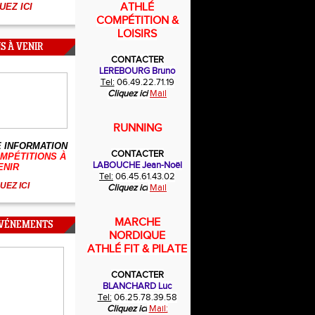
ATHLÉ
UEZ ICI
COMPÉTITION &
LOISIRS
S À VENIR
CONTACTER
LEREBOURG Bruno
Tel:
06.49.22.71.19
Cliquez ici
Mail
RUNNING
 INFORMATION
CONTACTER
MPÉTITIONS À
LABOUCHE Jean-Noël
ENIR
Tel:
06.45.61.43.02
UEZ ICI
Cliquez ici
Mail
MARCHE
ÉVÉNEMENTS
NORDIQUE
ATHLÉ FIT & PILATE
CONTACTER
BLANCHARD Luc
Tel:
06.25.78.39.58
Cliquez ici
Mail: