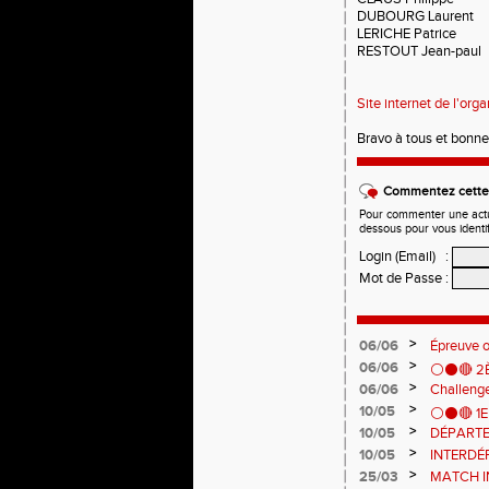
DUBOURG Laurent
LERICHE Patrice
RESTOUT Jean-paul
Site internet de l'orga
Bravo à tous et bonne 
Commentez cette 
Pour commenter une actual
dessous pour vous identi
Login (Email)
:
Mot de Passe
:
>
06/06
Épreuve 
>
06/06
⚪️⚫️🔴 
>
06/06
Challenge
>
10/05
⚪️⚫️🔴 1
>
10/05
DÉPARTE
>
10/05
INTERDÉ
>
25/03
MATCH I