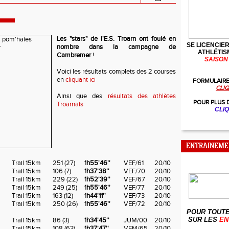
Les "stars" de l'E.S. Troarn ont foulé en
SE LICENCIER
nombre dans la campagne de
ATHLÉTIS
Cambremer
!
SAISON 
Voici les résultats complets des 2 courses
en
cliquant ici
FORMULAIRE
CLIQ
Ainsi que des
résultats des athlètes
POUR PLUS 
Troarnais
CLIQ
ENTRAINEME
Trail 15km
251 (
27
)
1h55'46''
VEF/61
20/10
Trail 15km
106 (
7
)
1h37'38''
VEF/70
20/10
Trail 15km
229 (
22
)
1h52'39''
VEF/67
20/10
Trail 15km
249 (
25
)
1h55'46''
VEF/77
20/10
Trail 15km
163 (
12
)
1h44'11''
VEF/73
20/10
Trail 15km
250 (
26
)
1h55'46''
VEF/72
20/10
POUR TOUTE
SUR LES
EN
Trail 15km
86 (
3
)
1h34'45''
JUM/00
20/10
Trail 15km
108 (
63
)
1h37'47''
VEM/65
20/10