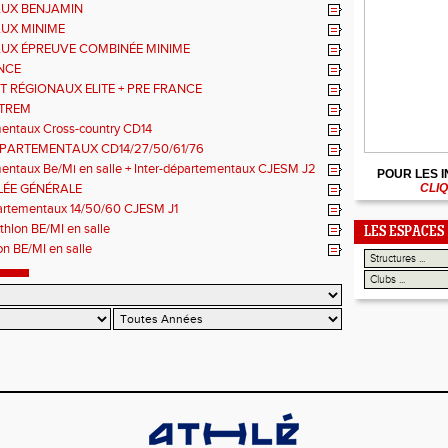
UX BENJAMIN
UX MINIME
UX ÉPREUVE COMBINÉE MINIME
NCE
T RÉGIONAUX ELITE + PRE FRANCE
XTREM
entaux Cross-country CD14
EPARTEMENTAUX CD14/27/50/61/76
entaux Be/Mi en salle + Inter-départementaux CJESM J2
POUR LES 
ÉE GÉNÉRALE
CLIQ
partementaux 14/50/60 CJESM J1
thlon BE/MI en salle
LES ESPACES
lon BE/MI en salle