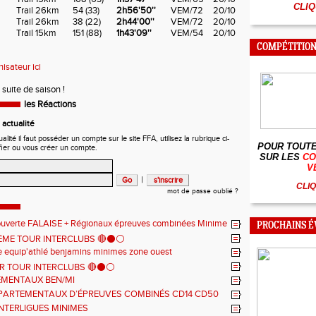
CLIQ
Trail 26km
54 (
33
)
2h56'50''
VEM/72
20/10
Trail 26km
38 (
22
)
2h44'00''
VEM/72
20/10
Trail 15km
151 (
88
)
1h43'09''
VEM/54
20/10
COMPÉTITION
nisateur ici
suite de saison !
les Réactions
actualité
ité il faut posséder un compte sur le site FFA, utilisez la rubrique ci-
POUR TOUTE
fier ou vous créer un compte.
SUR LES
CO
V
|
CLIQ
mot de passe oublié ?
ouverte FALAISE + Régionaux épreuves combinées Minime
PROCHAINS 
2ÈME TOUR INTERCLUBS 🔴⚫️⚪️
 equip'athlé benjamins minimes zone ouest
ER TOUR INTERCLUBS 🔴⚫️⚪️
MENTAUX BEN/MI
PARTEMENTAUX D’ÉPREUVES COMBINÉS CD14 CD50
NTERLIGUES MINIMES