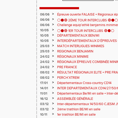
>
06/06
Épreuve ouverte FALAISE + Régionaux é
>
06/06
⚪️⚫️🔴 2ÈME TOUR INTERCLUBS 🔴⚫️⚪️
>
06/06
Challenge equip'athlé benjamins minime
>
10/05
⚪️⚫️🔴 1ER TOUR INTERCLUBS 🔴⚫️⚪️
>
10/05
DÉPARTEMENTAUX BEN/MI
>
10/05
INTERDÉPARTEMENTAUX D’ÉPREUVES 
>
25/03
MATCH INTERLIGUES MINIMES
>
25/03
REGIONAUX BENJAMIN
>
24/02
RÉGIONAUX MINIME
>
24/02
RÉGIONAUX ÉPREUVE COMBINÉE MINI
>
24/02
PRE FRANCE
>
08/02
RÉSULTAT RÉGIONAUX ELITE + PRE FR
>
08/02
PERCH’XTREM
>
17/01
Départementaux Cross-country CD14
>
14/01
INTER DEPARTEMENTAUX CD14/27/50/6
>
11/01
Départementaux Be/Mi en salle + Inter-
>
16/12
ASSEMBLÉE GÉNÉRALE
>
03/12
Inter-départementaux 14/50/60 CJESM J
>
03/12
2ème triathlon BE/MI en salle
>
10/11
1er triathlon BE/MI en salle