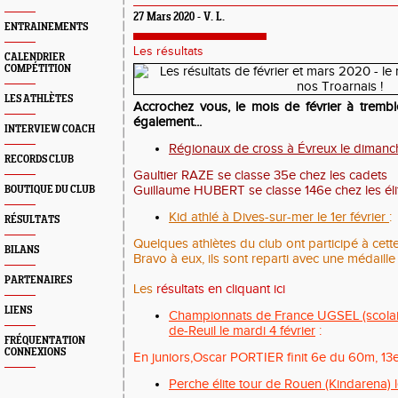
27 Mars 2020 - V. L.
ENTRAINEMENTS
Les résultats
CALENDRIER
COMPÉTITION
LES ATHLÈTES
Accrochez vous, le mois de février à trembl
également...
INTERVIEW COACH
Régionaux de cross à Évreux le dimanch
RECORDS CLUB
Gaultier RAZE se classe 35e chez les cadets
Guillaume HUBERT se classe 146e chez les éli
BOUTIQUE DU CLUB
Kid athlé à Dives-sur-mer le 1er février
:
RÉSULTATS
Quelques athlètes du club ont participé à cett
BILANS
Bravo à eux, ils sont reparti avec une médaille 
PARTENAIRES
Les
résultats en cliquant ici
LIENS
Championnats de France UGSEL (scolair
de-Reuil le mardi 4 février
:
FRÉQUENTATION
CONNEXIONS
En juniors,Oscar PORTIER finit 6e du 60m, 13e
Perche élite tour de Rouen (Kindarena) l