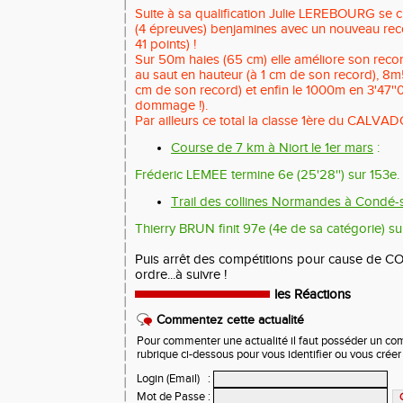
Suite à sa qualification Julie LEREBOURG se cl
(4 épreuves) benjamines avec un nouveau reco
41 points) !
Sur 50m haies (65 cm) elle améliore son recor
au saut en hauteur (à 1 cm de son record), 8
cm de son record) et enfin le 1000m en 3'47''
dommage !).
Par ailleurs ce total la classe 1ère du CALVAD
Course de 7 km à Niort le 1er mars
:
Fréderic LEMEE termine 6e (25'28'') sur 153e.
Trail des collines Normandes à Condé-s
Thierry BRUN finit 97e (4e de sa catégorie) sur
Puis arrêt des compétitions pour cause de CO
ordre...à suivre !
les Réactions
Commentez cette actualité
Pour commenter une actualité il faut posséder un compt
rubrique ci-dessous pour vous identifier ou vous crée
Login (Email)
:
Mot de Passe
: