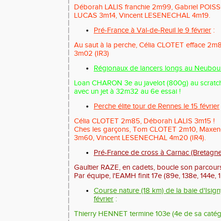
Déborah LALIS franchie 2m99, Gabriel POI
LUCAS 3m14, Vincent LESENECHAL 4m19.
Pré-France à Val-de-Reuil le 9 février
:
Au saut à la perche, Célia CLOTET efface 2m8
3m02 (IR3)
Régionaux de lancers longs au Neubourg
Loan CHARON 3e au javelot (800g) au scratch 
avec un jet à 32m32 au 6e essai !
Perche élite tour de Rennes le 15 février
Célia CLOTET 2m85, Déborah LALIS 3m15 !
Ches les garçons, Tom CLOTET 2m10, Maxen
3m60, Vincent LESENECHAL 4m20 (IR4).
Pré-France de cross à Carnac (Bretagne
Gaultier RAZE, en cadets, boucle son parcour
Par équipe, l'EAMH finit 17e (89e, 138e, 144e, 
Course nature (18 km) de la baie d'Isign
février
:
Thierry HENNET termine 103e (4e de sa catégo