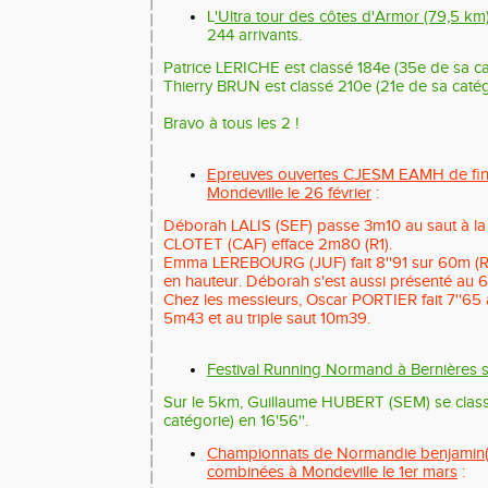
L
'Ultra tour des côtes d'Armor (79,5 km)
244 arrivants.
Patrice LERICHE est classé 184e (35e de sa ca
Thierry BRUN est classé 210e (21e de sa catég
Bravo à tous les 2 !
Epreuves ouvertes CJESM EAMH de fin 
Mondeville le 26 février
:
Déborah LALIS (SEF) passe 3m10 au saut à la 
CLOTET (CAF) efface 2m80 (R1).
Emma LEREBOURG (JUF) fait 8''91 sur 60m (R4
en hauteur. Déborah s'est aussi présenté au 60
Chez les messieurs, Oscar PORTIER fait 7''65
5m43 et au triple saut 10m39.
Festival Running Normand à Bernières s
Sur le 5km, Guillaume HUBERT (SEM) se class
catégorie) en 16'56''.
Championnats de Normandie benjamin(
combinées à Mondeville le 1er mars
: