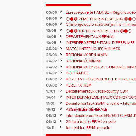
>
06/06
Épreuve ouverte FALAISE + Régionaux é
>
06/06
⚪️⚫️🔴 2ÈME TOUR INTERCLUBS 🔴⚫️⚪️
>
06/06
Challenge equip'athlé benjamins minime
>
10/05
⚪️⚫️🔴 1ER TOUR INTERCLUBS 🔴⚫️⚪️
>
10/05
DÉPARTEMENTAUX BEN/MI
>
10/05
INTERDÉPARTEMENTAUX D’ÉPREUVES 
>
25/03
MATCH INTERLIGUES MINIMES
>
25/03
REGIONAUX BENJAMIN
>
24/02
RÉGIONAUX MINIME
>
24/02
RÉGIONAUX ÉPREUVE COMBINÉE MINI
>
24/02
PRE FRANCE
>
08/02
RÉSULTAT RÉGIONAUX ELITE + PRE FR
>
08/02
PERCH’XTREM
>
17/01
Départementaux Cross-country CD14
>
14/01
INTER DEPARTEMENTAUX CD14/27/50/6
>
11/01
Départementaux Be/Mi en salle + Inter-
>
16/12
ASSEMBLÉE GÉNÉRALE
>
03/12
Inter-départementaux 14/50/60 CJESM J
>
03/12
2ème triathlon BE/MI en salle
>
10/11
1er triathlon BE/MI en salle