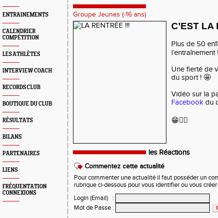
Groupe Jeunes (-16 ans)
ENTRAINEMENTS
C’EST LA 
CALENDRIER
COMPÉTITION
Plus de 50 enf
l’entraînement 
LES ATHLÈTES
Une fierté de v
INTERVIEW COACH
du sport ! 🤩
RECORDS CLUB
Vidéo sur la 
Facebook
du 
BOUTIQUE DU CLUB
😁✌🏻
RÉSULTATS
BILANS
les Réactions
PARTENAIRES
Commentez cette actualité
LIENS
Pour commenter une actualité il faut posséder un compt
rubrique ci-dessous pour vous identifier ou vous crée
FRÉQUENTATION
CONNEXIONS
Login (Email)
:
Mot de Passe
: