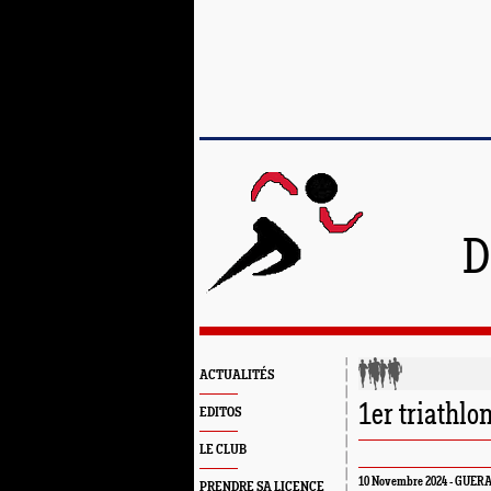
D
ACTUALITÉS
1er triathlo
EDITOS
LE CLUB
10 Novembre 2024 - GUER
PRENDRE SA LICENCE