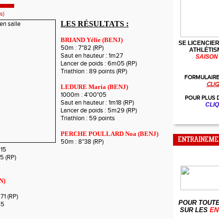
s)
LES RÉSULTATS :
BRIAND Yélie (BENJ)
SE LICENCIER
50m : 7"82 (RP)
ATHLÉTIS
Saut en hauteur : 1m27
SAISON 
Lancer de poids : 6m05 (RP)
Triathlon : 89 points (RP)
FORMULAIRE
CLIQ
LEDURE Maria (BENJ)
1000m : 4'00"05
POUR PLUS 
Saut en hauteur : 1m18 (RP)
CLIQ
Lancer de poids : 5m29 (RP)
Triathlon : 59 points
PERCHE POULLARD Noa (BENJ)
ENTRAINEME
50m : 8"38 (RP)
m15
5 (RP)
N)
71 (RP)
POUR TOUTE
45
SUR LES
EN