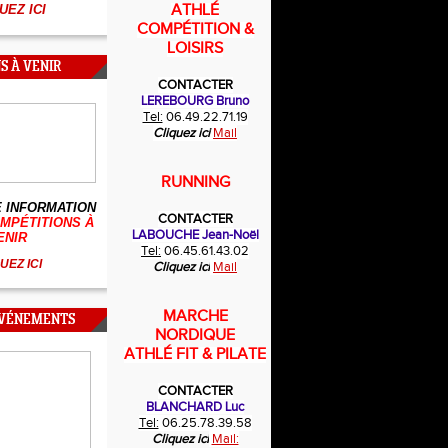
ATHLÉ
UEZ ICI
COMPÉTITION &
LOISIRS
S À VENIR
CONTACTER
LEREBOURG Bruno
Tel:
06.49.22.71.19
Cliquez ici
Mail
RUNNING
 INFORMATION
CONTACTER
MPÉTITIONS À
LABOUCHE Jean-Noël
ENIR
Tel:
06.45.61.43.02
UEZ ICI
Cliquez ici
Mail
MARCHE
ÉVÉNEMENTS
NORDIQUE
ATHLÉ FIT & PILATE
CONTACTER
BLANCHARD Luc
Tel:
06.25.78.39.58
Cliquez ici
Mail: