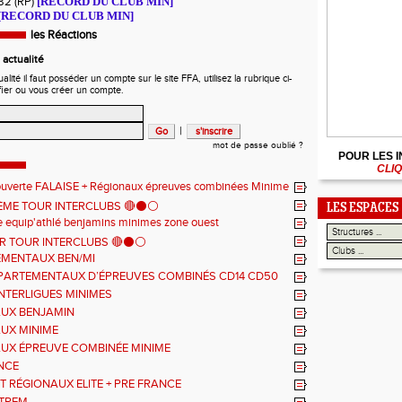
m82 (RP)
[RECORD DU CLUB MIN]
[RECORD DU CLUB MIN]
les Réactions
actualité
ité il faut posséder un compte sur le site FFA, utilisez la rubrique ci-
fier ou vous créer un compte.
|
mot de passe oublié ?
POUR LES 
CLIQ
ouverte FALAISE + Régionaux épreuves combinées Minime
2ÈME TOUR INTERCLUBS 🔴⚫️⚪️
LES ESPACES
 equip'athlé benjamins minimes zone ouest
ER TOUR INTERCLUBS 🔴⚫️⚪️
MENTAUX BEN/MI
PARTEMENTAUX D’ÉPREUVES COMBINÉS CD14 CD50
NTERLIGUES MINIMES
UX BENJAMIN
UX MINIME
UX ÉPREUVE COMBINÉE MINIME
NCE
T RÉGIONAUX ELITE + PRE FRANCE