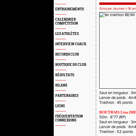
Groupe Jeunes (-16 an
ENTRAINEMENTS
CALENDRIER
COMPÉTITION
LES ATHLÈTES
INTERVIEW COACH
RECORDS CLUB
BOUTIQUE DU CLUB
RÉSULTATS
BILANS
Saut en longueur : 3
PARTENAIRES
Lancer de poids : 4m4
Triathlon : 45 points
LIENS
BOUTRAIS Lisa (MI
FRÉQUENTATION
50m : 8"77 (RP)
CONNEXIONS
Saut en longueur : 3m
Lancer de poids : 6m
Triathlon : 52 points