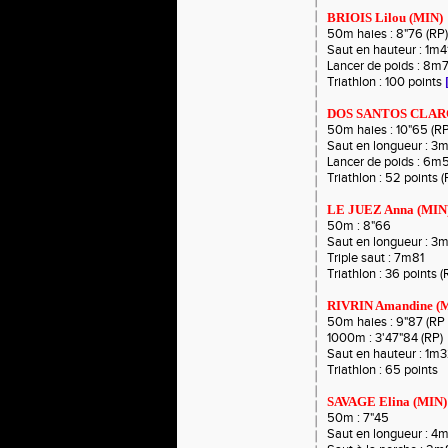
BRIOIS Lilou (MIN)
50m haies : 8"76 (RP)
Saut en hauteur : 1m4
Lancer de poids : 8m
Triathlon : 100 points
DOS SANTOS CLARO
50m haies : 10"65 (R
Saut en longueur : 3
Lancer de poids : 6m5
Triathlon : 52 points 
LE JUEZ Anna (MIN
50m : 8"66
Saut en longueur : 3
Triple saut : 7m81
Triathlon : 36 points 
RIVRIN Amandine (
50m haies : 9"87 (RP
1000m : 3'47"84 (RP)
Saut en hauteur : 1m3
Triathlon : 65 points
SAVAGE Elina (MIN)
50m : 7"45
Saut en longueur : 4