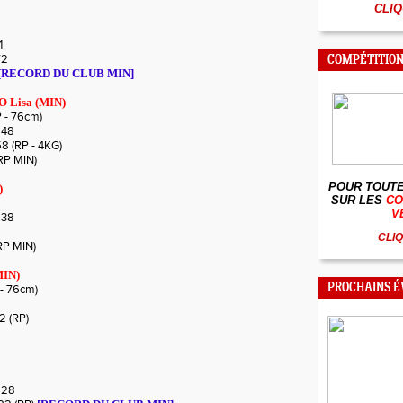
CLIQ
1
72
COMPÉTITION
[RECORD DU CLUB MIN]
 Lisa (MIN)
P - 76cm)
m48
8 (RP - 4KG)
(RP MIN)
POUR TOUTE
)
SUR LES
CO
V
m38
CLIQ
(RP MIN)
MIN)
PROCHAINS 
 - 76cm)
2 (RP)
m28