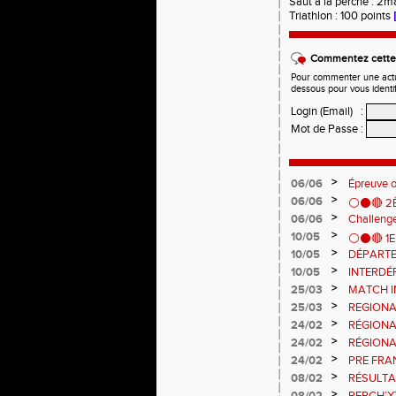
Saut à la perche : 2
Triathlon : 100 points
Commentez cette 
Pour commenter une actual
dessous pour vous identi
Login (Email)
:
Mot de Passe
:
>
06/06
Épreuve 
>
06/06
⚪️⚫️🔴 
>
06/06
Challenge
>
10/05
⚪️⚫️🔴 1
>
10/05
DÉPARTE
>
10/05
INTERDÉ
>
25/03
MATCH I
>
25/03
REGIONA
>
24/02
RÉGIONA
>
24/02
RÉGIONA
>
24/02
PRE FRA
>
08/02
RÉSULTA
>