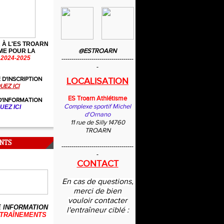
 À L'ES TROARN
@ESTROARN
ME POUR LA
2024-2025
------------------------------------
-
 D'INSCRIPTION
LOCALISATION
UEZ ICI
ES Troarn Athlétisme
D'INFORMATION
Complexe sportif Michel
UEZ ICI
d'Ornano
11 rue de Silly 14760
TROARN
NTS
------------------------------------
-
CONTACT
En cas de questions,
merci de bien
vouloir contacter
 INFORMATION
l'entraîneur ciblé :
TRAÎNEMENTS