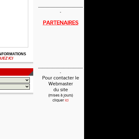
------------------------------------
-
PARTENAIRES
INFORMATIONS
UEZ ICI
------------------------------------
-
Pour contacter le
Webmaster
du site
(mises à jours)
cliquer
ici