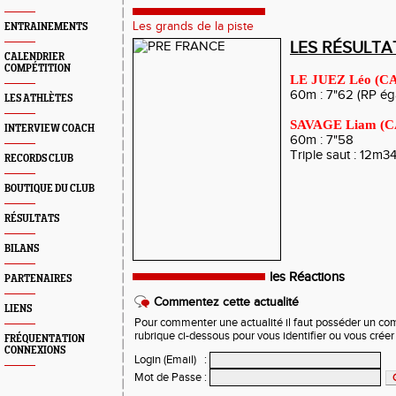
Les grands de la piste
ENTRAINEMENTS
LES RÉSULTAT
CALENDRIER
COMPÉTITION
LE JUEZ Léo (CA
60m : 7"62 (RP ég
LES ATHLÈTES
SAVAGE Liam (C
INTERVIEW COACH
60m : 7"58
Triple saut : 12m3
RECORDS CLUB
BOUTIQUE DU CLUB
RÉSULTATS
BILANS
les Réactions
PARTENAIRES
Commentez cette actualité
LIENS
Pour commenter une actualité il faut posséder un compt
rubrique ci-dessous pour vous identifier ou vous crée
FRÉQUENTATION
CONNEXIONS
Login (Email)
:
Mot de Passe
: