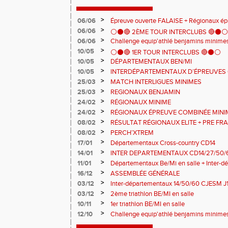
>
06/06
Épreuve ouverte FALAISE + Régionaux é
>
06/06
⚪️⚫️🔴 2ÈME TOUR INTERCLUBS 🔴⚫️⚪️
>
06/06
Challenge equip'athlé benjamins minime
>
10/05
⚪️⚫️🔴 1ER TOUR INTERCLUBS 🔴⚫️⚪️
>
10/05
DÉPARTEMENTAUX BEN/MI
>
10/05
INTERDÉPARTEMENTAUX D’ÉPREUVES 
>
25/03
MATCH INTERLIGUES MINIMES
>
25/03
REGIONAUX BENJAMIN
>
24/02
RÉGIONAUX MINIME
>
24/02
RÉGIONAUX ÉPREUVE COMBINÉE MINI
>
08/02
RÉSULTAT RÉGIONAUX ELITE + PRE FR
>
08/02
PERCH’XTREM
>
17/01
Départementaux Cross-country CD14
>
14/01
INTER DEPARTEMENTAUX CD14/27/50/6
>
11/01
Départementaux Be/Mi en salle + Inter-
>
16/12
ASSEMBLÉE GÉNÉRALE
>
03/12
Inter-départementaux 14/50/60 CJESM J
>
03/12
2ème triathlon BE/MI en salle
>
10/11
1er triathlon BE/MI en salle
>
12/10
Challenge equip'athlé benjamins minime