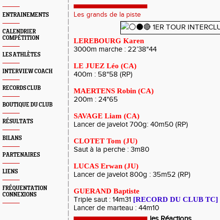
Les grands de la piste
ENTRAINEMENTS
CALENDRIER
COMPÉTITION
LEREBOURG Karen
3000m marche : 22’38"44
LES ATHLÈTES
LE JUEZ Léo (CA)
INTERVIEW COACH
400m : 58"58 (RP)
RECORDS CLUB
MAERTENS Robin (CA)
200m : 24"65
BOUTIQUE DU CLUB
SAVAGE Liam (CA)
RÉSULTATS
Lancer de javelot 700g: 40m50 (RP)
BILANS
CLOTET Tom (JU)
Saut à la perche : 3m80
PARTENAIRES
LUCAS Erwan (JU)
LIENS
Lancer de javelot 800g : 35m52 (RP)
FRÉQUENTATION
GUERAND Baptiste
CONNEXIONS
Triple saut : 14m31
[RECORD DU CLUB TC]
Lancer de marteau : 44m10
les Réactions