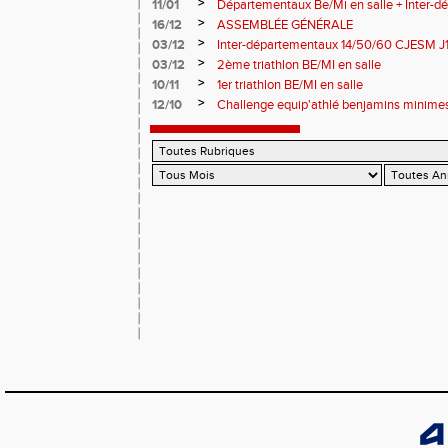
>
11/01
Départementaux Be/Mi en salle + Inter-
>
16/12
ASSEMBLÉE GÉNÉRALE
>
03/12
Inter-départementaux 14/50/60 CJESM J
>
03/12
2ème triathlon BE/MI en salle
>
10/11
1er triathlon BE/MI en salle
>
12/10
Challenge equip'athlé benjamins minime