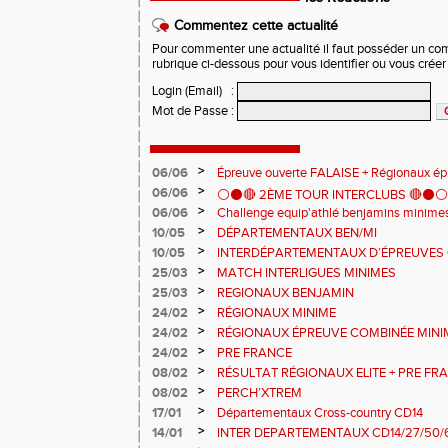
Commentez cette actualité
Pour commenter une actualité il faut posséder un compt
rubrique ci-dessous pour vous identifier ou vous crée
Login (Email)
:
Mot de Passe
:
>
06/06
Épreuve ouverte FALAISE + Régionaux é
>
06/06
⚪️⚫️🔴 2ÈME TOUR INTERCLUBS 🔴⚫️⚪️
>
06/06
Challenge equip'athlé benjamins minime
>
10/05
DÉPARTEMENTAUX BEN/MI
>
10/05
INTERDÉPARTEMENTAUX D’ÉPREUVES 
>
25/03
MATCH INTERLIGUES MINIMES
>
25/03
REGIONAUX BENJAMIN
>
24/02
RÉGIONAUX MINIME
>
24/02
RÉGIONAUX ÉPREUVE COMBINÉE MINI
>
24/02
PRE FRANCE
>
08/02
RÉSULTAT RÉGIONAUX ELITE + PRE FR
>
08/02
PERCH’XTREM
>
17/01
Départementaux Cross-country CD14
>
14/01
INTER DEPARTEMENTAUX CD14/27/50/6