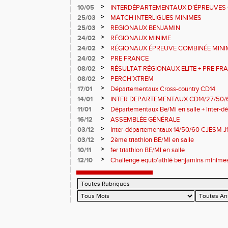
>
10/05
INTERDÉPARTEMENTAUX D’ÉPREUVES 
>
25/03
MATCH INTERLIGUES MINIMES
>
25/03
REGIONAUX BENJAMIN
>
24/02
RÉGIONAUX MINIME
>
24/02
RÉGIONAUX ÉPREUVE COMBINÉE MINI
>
24/02
PRE FRANCE
>
08/02
RÉSULTAT RÉGIONAUX ELITE + PRE FR
>
08/02
PERCH’XTREM
>
17/01
Départementaux Cross-country CD14
>
14/01
INTER DEPARTEMENTAUX CD14/27/50/6
>
11/01
Départementaux Be/Mi en salle + Inter-
>
16/12
ASSEMBLÉE GÉNÉRALE
>
03/12
Inter-départementaux 14/50/60 CJESM J
>
03/12
2ème triathlon BE/MI en salle
>
10/11
1er triathlon BE/MI en salle
>
12/10
Challenge equip'athlé benjamins minime