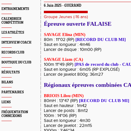
6 Juin 2025 - GUERAND
ENTRAINEMENTS
Groupe Jeunes (-16 ans)
CALENDRIER
COMPÉTITION
Épreuve ouverte FALAISE
LES ATHLÈTES
SAVAGE Elina (MIN)
80m : 11"02 (RP)
[RECORD DU CLUB MI]
INTERVIEW COACH
Saut en longueur : 4m46
Lancer de disque : 10m00 (RP)
RECORDS CLUB
SAVAGE Liam (CA)
BOUTIQUE DU CLUB
100m 11"49 (RP)
[PAS de record du club - CA
Saut en longueur : 6m05 (RP EXPLOSÉ)
RÉSULTATS
Lancer de javelot 800g: 36m27
BILANS
Régionaux épreuves combinées C
PARTENAIRES
BRIOIS Lilou (MIN)
80mH : 13"47 (RP)
[RECORD DU CLUB MI]
LIENS
Saut en hauteur : 1m42
Lancer de poids : 8m12
FRÉQUENTATION
100m : 14"06 (RP)
CONNEXIONS
Saut en longueur : 4m30
Lancer de javelot : 22m15
1000m : 3’46"34