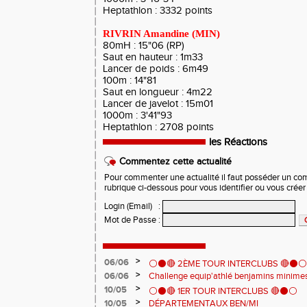
Heptathlon : 3332 points
RIVRIN Amandine (MIN)
80mH : 15"06 (RP)
Saut en hauteur : 1m33
Lancer de poids : 6m49
100m : 14"81
Saut en longueur : 4m22
Lancer de javelot : 15m01
1000m : 3'41"93
Heptathlon : 2708 points
les Réactions
Commentez cette actualité
Pour commenter une actualité il faut posséder un compt
rubrique ci-dessous pour vous identifier ou vous crée
Login (Email)
:
Mot de Passe
:
>
06/06
⚪️⚫️🔴 2ÈME TOUR INTERCLUBS 🔴⚫️⚪️
>
06/06
Challenge equip'athlé benjamins minime
>
10/05
⚪️⚫️🔴 1ER TOUR INTERCLUBS 🔴⚫️⚪️
>
10/05
DÉPARTEMENTAUX BEN/MI