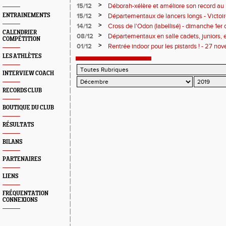
>
15/12
Déborah-xélère et améliore son record au 
>
ENTRAINEMENTS
15/12
Départementaux de lancers longs - Victoi
javelot (au scratch !) !
>
14/12
Cross de l'Odon (labellisé) - dimanche 1e
CALENDRIER
>
08/12
Départementaux en salle cadets, juniors, e
COMPÉTITION
- 8 décembre 2019
>
01/12
Rentrée indoor pour les pistards ! - 27 no
LES ATHLÈTES
INTERVIEW COACH
RECORDS CLUB
BOUTIQUE DU CLUB
RÉSULTATS
BILANS
PARTENAIRES
LIENS
FRÉQUENTATION
CONNEXIONS