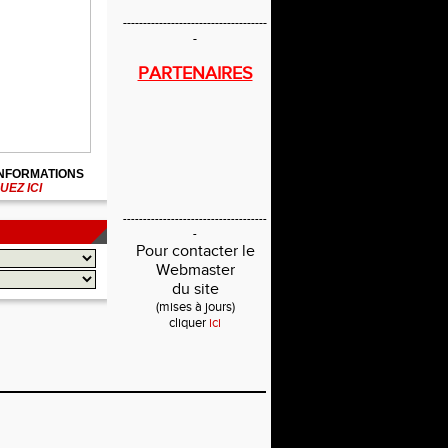
------------------------------------
-
PARTENAIRES
INFORMATIONS
UEZ ICI
------------------------------------
-
Pour contacter le
Webmaster
du site
(mises à jours)
cliquer
ici