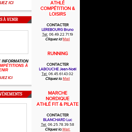
ATHLÉ
UEZ ICI
COMPÉTITION &
LOISIRS
S À VENIR
CONTACTER
LEREBOURG Bruno
Tel:
06.49.22.71.19
Cliquez ici
Mail
RUNNING
 INFORMATION
CONTACTER
MPÉTITIONS À
LABOUCHE Jean-Noël
ENIR
Tel:
06.45.61.43.02
UEZ ICI
Cliquez ici
Mail
MARCHE
ÉVÉNEMENTS
NORDIQUE
ATHLÉ FIT & PILATE
CONTACTER
BLANCHARD Luc
Tel:
06.25.78.39.58
Cliquez ici
Mail: