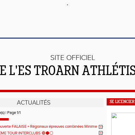
SITE OFFICIEL
E L'ES TROARN ATHLÉTI
ACTUALITÉS
SE LICENCIER
(s) | Page 1/1
ouverte FALAISE + Régionaux épreuves combinées Minime
2ÈME TOUR INTERCLUBS 🔴⚫️⚪️