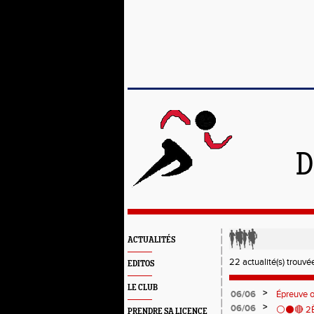
D
ACTUALITÉS
22 actualité(s) trouvée
EDITOS
LE CLUB
>
06/06
Épreuve 
>
06/06
⚪️⚫️🔴 
PRENDRE SA LICENCE