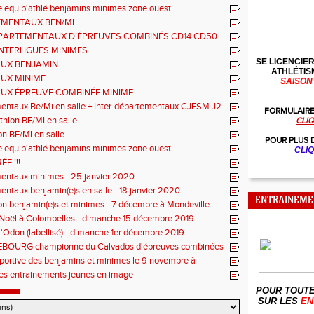
 equip'athlé benjamins minimes zone ouest
MENTAUX BEN/MI
PARTEMENTAUX D’ÉPREUVES COMBINÉS CD14 CD50
NTERLIGUES MINIMES
SE LICENCIER
UX BENJAMIN
ATHLÉTIS
UX MINIME
SAISON 
UX ÉPREUVE COMBINÉE MINIME
entaux Be/Mi en salle + Inter-départementaux CJESM J2
FORMULAIRE
thlon BE/MI en salle
CLIQ
lon BE/MI en salle
POUR PLUS 
 equip'athlé benjamins minimes zone ouest
CLIQ
E !!!
entaux minimes - 25 janvier 2020
ntaux benjamin(e)s en salle - 18 janvier 2020
ENTRAINEME
lon benjamin(e)s et minimes - 7 décembre à Mondeville
 Noël à Colombelles - dimanche 15 décembre 2019
l'Odon (labellisé) - dimanche 1er décembre 2019
REBOURG championne du Calvados d'épreuves combinées
portive des benjamins et minimes le 9 novembre à
le
es entrainements jeunes en image
POUR TOUTE
SUR LES
EN