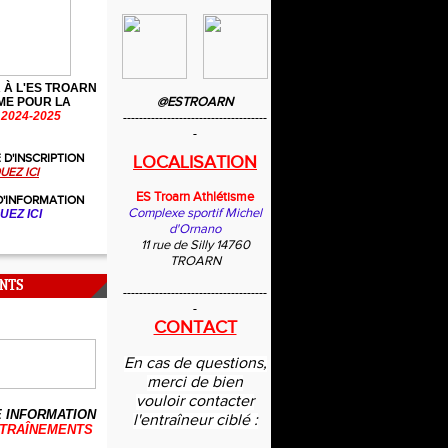
 À L'ES TROARN
@ESTROARN
ME POUR LA
2024-2025
------------------------------------
-
 D'INSCRIPTION
LOCALISATION
UEZ ICI
ES Troarn Athlétisme
D'INFORMATION
Complexe sportif Michel
UEZ ICI
d'Ornano
11 rue de Silly 14760
TROARN
NTS
------------------------------------
-
CONTACT
En cas de questions,
merci de bien
vouloir contacter
 INFORMATION
l'entraîneur ciblé :
TRAÎNEMENTS