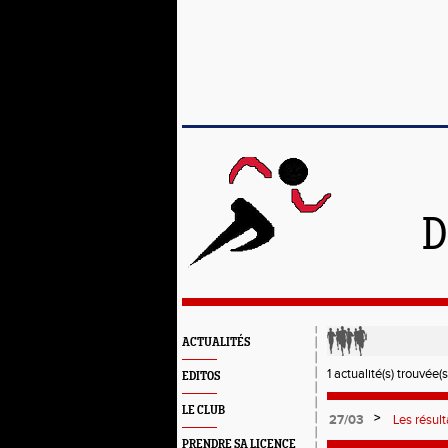
D
ACTUALITÉS
1 actualité(s) trouvée(s
EDITOS
LE CLUB
>
27/03
Les résult
nos Troarn
PRENDRE SA LICENCE