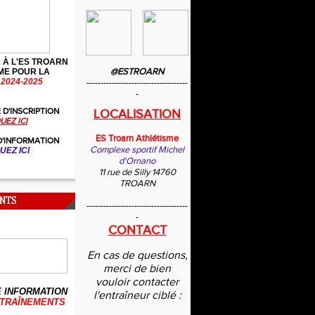
 À L'ES TROARN
@ESTROARN
ME POUR LA
2024-2025
------------------------------------
-
 D'INSCRIPTION
LOCALISATION
UEZ ICI
ES Troarn Athlétisme
D'INFORMATION
Complexe sportif Michel
UEZ ICI
d'Ornano
11 rue de Silly 14760
TROARN
NTS
------------------------------------
-
CONTACT
En cas de questions,
merci de bien
vouloir contacter
 INFORMATION
l'entraîneur ciblé :
TRAÎNEMENTS