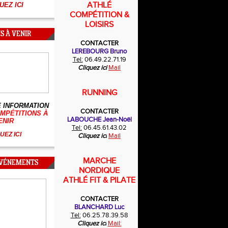
ATHLÉ
UEZ ICI
COMPÉTITION &
LOISIRS
S À VENIR
CONTACTER
LEREBOURG Bruno
Tel:
06.49.22.71.19
Cliquez ici
Mail
RUNNING
 INFORMATION
CONTACTER
MPÉTITIONS À
LABOUCHE Jean-Noël
ENIR
Tel:
06.45.61.43.02
UEZ ICI
Cliquez ici
Mail
MARCHE
ÉVÉNEMENTS
NORDIQUE
ATHLÉ FIT & PILATE
CONTACTER
BLANCHARD Luc
Tel:
06.25.78.39.58
Cliquez ici
Mail: