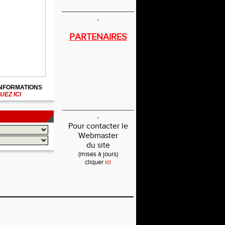
------------------------------------
-
PARTENAIRES
INFORMATIONS
UEZ ICI
------------------------------------
-
Pour contacter le
Webmaster
du site
(mises à jours)
cliquer
ici